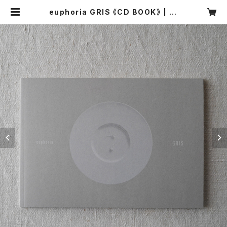
euphoria GRIS 《CD BOOK》 | re
sonance music