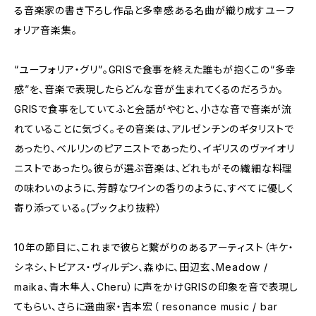
る音楽家の書き下ろし作品と多幸感ある名曲が織り成すユーフ
ォリア音楽集。
“ユーフォリア・グリ”。GRISで食事を終えた誰もが抱くこの“多幸
感”を、音楽で表現したらどんな音が生まれてくるのだろうか。
GRISで食事をしていてふと会話がやむと、小さな音で音楽が流
れていることに気づく。その音楽は、アルゼンチンのギタリストで
あったり、ベルリンのピアニストであったり、イギリスのヴァイオリ
ニストであったり。彼らが選ぶ音楽は、どれもがその繊細な料理
の味わいのように、芳醇なワインの香りのように、すべてに優しく
寄り添っている。(ブックより抜粋）
10年の節目に、これまで彼らと繋がりのあるアーティスト（キケ・
シネシ、トビアス・ヴィルデン、森ゆに、田辺玄、Meadow /
maika、青木隼人、Cheru）に声をかけGRISの印象を音で表現し
てもらい、さらに選曲家・吉本宏（ resonance music / bar