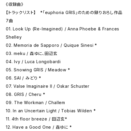
《収録曲》
【トラックリスト】 *「euphoria GRIS」のための録りおろし作品
7曲
01. Look Up (Re-Imagined) / Anna Phoebe & Frances
Shelley
02. Memoria de Sapporo / Quique Sinesi *
03. meku / 森ゆに、田辺玄
04. Ivy / Luca Longobardi
05. Snowing GRIS / Meadow *
06. SAI / みどり *
07. Valse Imaginaire II / Oskar Schuster
08. GRIS / Cheru *
09. The Workman / Challem
10. In an Uncertain Light / Tobias Wilden *
11. 4th floor breeze / 田辺玄*
12. Have a Good One / 森ゆに *