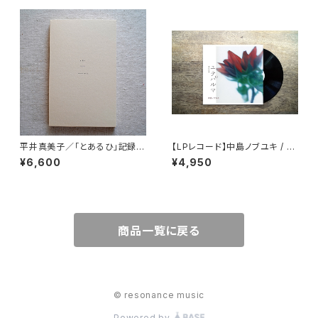
平井真美子／「とあるひ」記録集
【LPレコード】中島ノブユキ / エ
a day 《CDブック》2枚組
テパルマ ～夏の印象～
¥6,600
¥4,950
商品一覧に戻る
© resonance music
Powered by