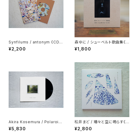
Synfilums / antonym 《CD》
森ゆに / シューベルト歌曲集《C
2026
D》
¥2,200
¥1,800
Akira Kosemura / Polaroid
松井まど / 珊々と空に鳴らす《C
Piano (15th Anniversary Edi
D》
¥5,830
¥2,800
tion) 《LP》