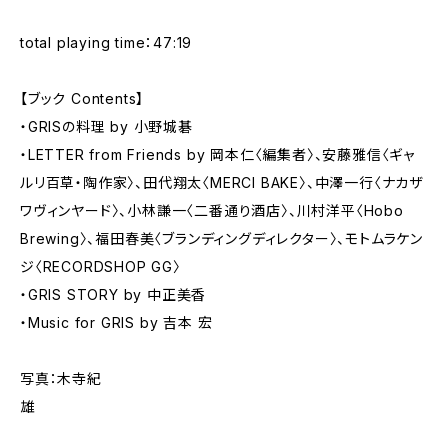
total playing time：47:19
【ブック Contents】
・GRISの料理 by 小野城碁
・LETTER from Friends by 岡本仁〈編集者〉、安藤雅信〈ギャ
ルリ百草・陶作家〉、田代翔太〈MERCI BAKE〉、中澤一行〈ナカザ
ワヴィンヤード〉、小林謙一〈二番通り酒店〉、川村洋平〈Hobo
Brewing〉、福田春美〈ブランディングディレクター〉、モトムラケン
ジ〈RECORDSHOP GG〉
・GRIS STORY by 中正美香
・Music for GRIS by 吉本 宏
写真：木寺紀
雄