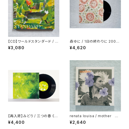
【CD】ワールドスタンダード / コ
森ゆに / 1日の終わりに 2009-
モレヴィア
2011《LP》*2/10 released
¥3,080
¥4,620
【再入荷】みどり / 三つの春 《10
renata louisa / mother ※
inch EP》
8/7 release
¥4,400
¥2,640