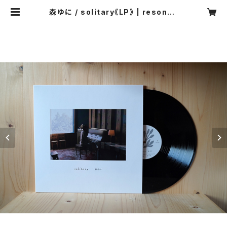
森ゆに / solitary《LP》 | resonan
ce music