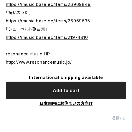
https://rmusic.base.ec/items/26969849
「祝いのうた」
https://rmusic.base.ec/items/26969635
「シューベルト歌曲集」
https://rmusic.base.ec/items/21974810
resonance music HP
http://www.resonancemusic.jp/
International shipping available
Add to cart
日本国内にお住まいの方向け
通報する