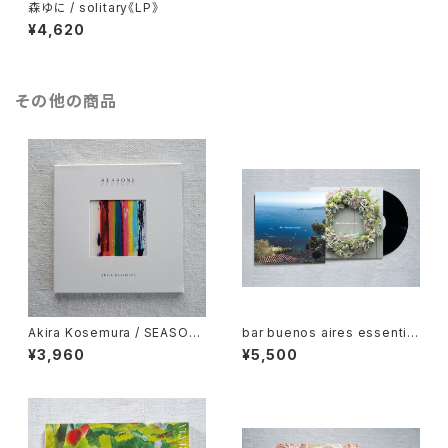
森ゆに / solitary《LP》
¥4,620
その他の商品
Akira Kosemura / SEASON
bar buenos aires essential
S《CD》
s vol.3《レコード》8/15 relea
¥3,960
¥5,500
se ご予約受付中(数量限定)