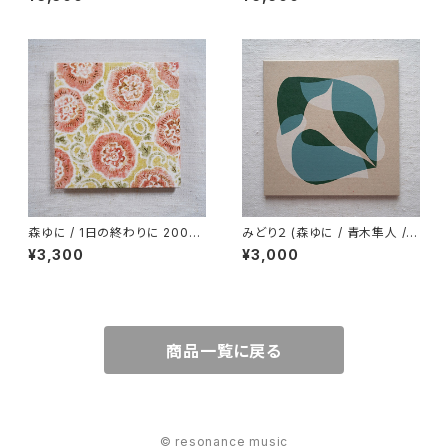
森ゆに / 1日の終わりに 2009-
みどり２ (森ゆに / 青木隼人 /
2011《CD》
田辺玄)《CD》
¥3,300
¥3,000
商品一覧に戻る
© resonance music