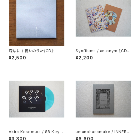
森ゆに / 祝いのうた《CD》
Synfilums / antonym 《CD》
2026
¥2,500
¥2,200
Akira Kosemura / 88 Keys
umanohanamuke / INNER F
Ⅱ 《LP》
OREST 《作品写真集》
¥3,300
¥6,600