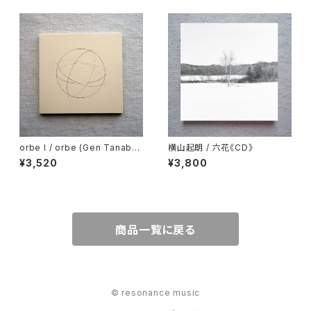
orbe I / orbe (Gen Tanabe
横山起朗 / 六花《CD》
＋haruka nakamura) feat.m
¥3,520
¥3,800
aika 《CD》
商品一覧に戻る
© resonance music