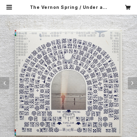
The Vernon Spring / Under a F
amiliar Sun《CD》 | resonance
music