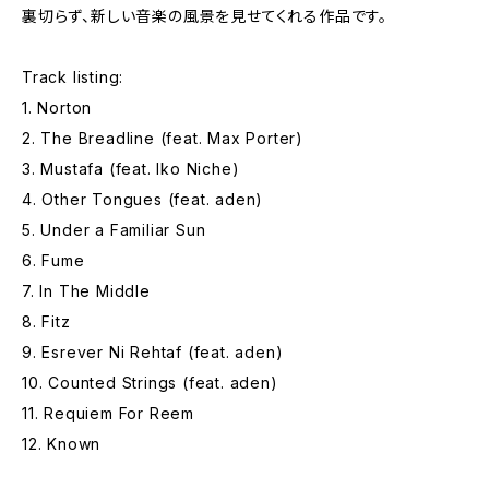
裏切らず、新しい音楽の風景を見せてくれる作品です。
Track listing:
1. Norton
2. The Breadline (feat. Max Porter)
3. Mustafa (feat. Iko Niche)
4. Other Tongues (feat. aden)
5. Under a Familiar Sun
6. Fume
7. In The Middle
8. Fitz
9. Esrever Ni Rehtaf (feat. aden)
10. Counted Strings (feat. aden)
11. Requiem For Reem
12. Known