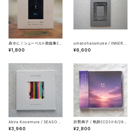
森ゆに / シューベルト歌曲集《C
umanohanamuke / INNER F
D》
OREST 《作品写真集》
¥1,800
¥6,600
Akira Kosemura / SEASON
巨勢典子 / 軌跡《CD》※6/26 o
S《CD》
n sale
¥3,960
¥2,800