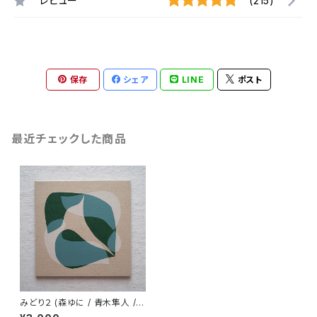
レビュー
(215)
保存
シェア
LINE
ポスト
最近チェックした商品
みどり２ (森ゆに / 青木隼人 /
田辺玄)《CD》