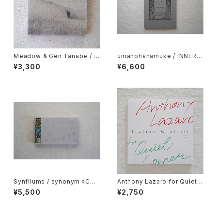
Meadow & Gen Tanabe / T
umanohanamuke / INNER F
wo Lands 《CD》
OREST 《作品写真集》
¥3,300
¥6,600
Synfilums / synonym 《CD
Anthony Lazaro for Quiet
＋PHOTO BOOK》2025
Corner / Italian Graffiti 《C
¥5,500
¥2,750
D》※2/28released