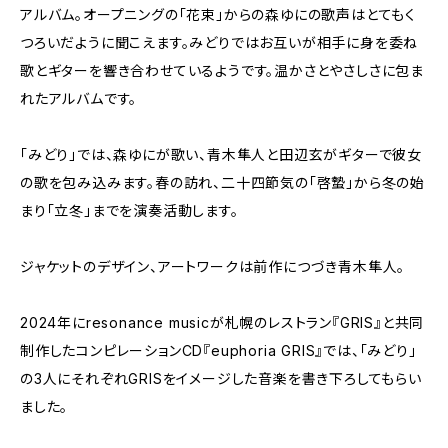
アルバム。オープニングの「花束」からの森ゆにの歌声はとてもく
つろいだように聞こえます。みどりではお互いが相手に身を委ね
歌とギターを響き合わせているようです。温かさとやさしさに包ま
れたアルバムです。
「みどり」では、森ゆにが歌い、青木隼人と田辺玄がギターで彼女
の歌を包み込みます。春の訪れ、二十四節気の「啓蟄」から冬の始
まり「立冬」までを演奏活動します。
ジャケットのデザイン、アートワークは前作につづき青木隼人。
2024年にresonance musicが札幌のレストラン『GRIS』と共同
制作したコンピレーションCD『euphoria GRIS』では、「みどり」
の3人にそれぞれGRISをイメージした音楽を書き下ろしてもらい
ました。