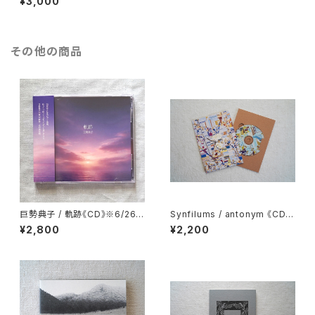
¥3,000
その他の商品
巨勢典子 / 軌跡《CD》※6/26 o
Synfilums / antonym 《CD》
n sale
2026
¥2,800
¥2,200