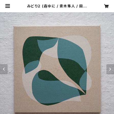
みどり２ (森ゆに / 青木隼人 / 田辺
玄)《CD》 | resonance music